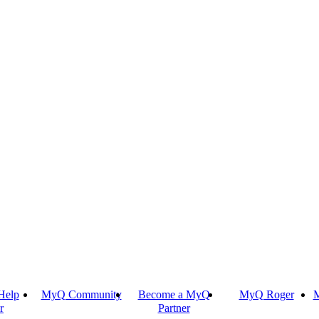
Help
MyQ Community
Become a MyQ
MyQ Roger
M
r
Partner