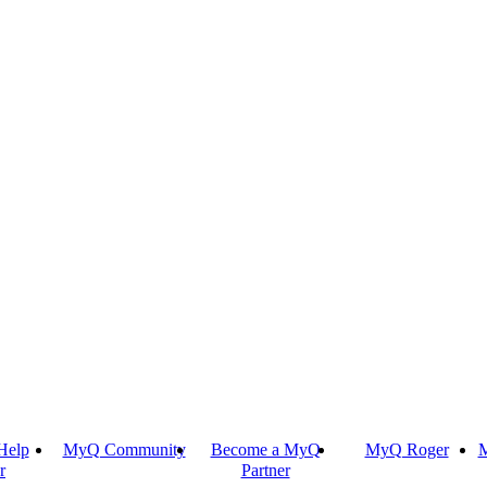
Help
MyQ Community
Become a MyQ
MyQ Roger
M
r
Partner