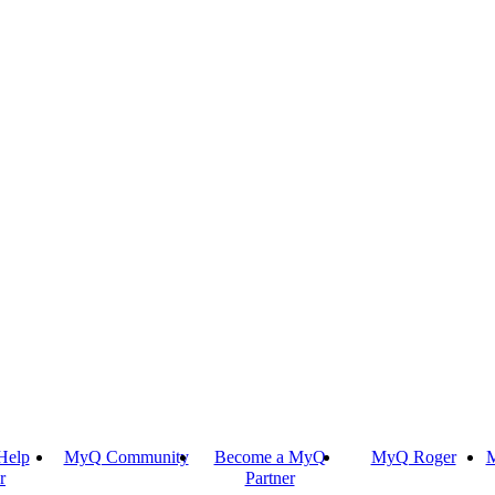
Help
MyQ Community
Become a MyQ
MyQ Roger
M
r
Partner