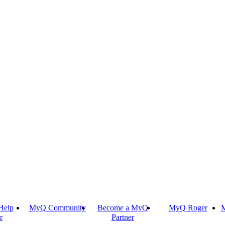
Help
MyQ Community
Become a MyQ
MyQ Roger
M
r
Partner