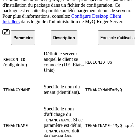
d'installation du package dans un fichier de configuration. Ce
package est ensuite disponible au téléchargement depuis le serveur.
Pour plus d'informations, consultez
Configure Desktop Client
Installers
dans le guide d'administration de MyQ Roger Server.
Paramètre
Description
Exemple d'utilisation
Définit le serveur
auquel le client se
REGION ID
REGIONID=US
(obligatoire)
connecte (UE, États-
Unis).
Spécifie le nom du
TENANCYNAME
TENANCYNAME=MyQ
tenant (identifiant).
Spécifie le nom
d'affichage du
. Si ce
TENANCYNAME
paramètre est défini,
TENANTNAME
TENANTNAME="MyQ spol 
doit
TENANCYNAME
également être