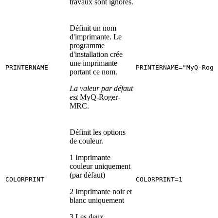
travaux sont ignorés.
Définit un nom
d'imprimante. Le
programme
d'installation crée
une imprimante
PRINTERNAME
PRINTERNAME="MyQ-Roge
portant ce nom.
La valeur par défaut
est
MyQ-Roger-
MRC.
Définit les options
de couleur.
1 Imprimante
couleur uniquement
(par défaut)
COLORPRINT
COLORPRINT=1
2 Imprimante noir et
blanc uniquement
3 Les deux