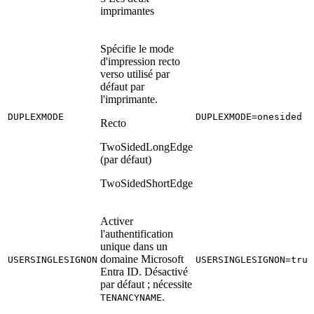
imprimantes
Spécifie le mode
d'impression recto
verso utilisé par
défaut par
l'imprimante.
DUPLEXMODE
DUPLEXMODE=onesided
Recto
TwoSidedLongEdge
(par défaut)
TwoSidedShortEdge
Activer
l'authentification
unique dans un
domaine Microsoft
USERSINGLESIGNON
USERSINGLESIGNON=true
Entra ID. Désactivé
par défaut ; nécessite
.
TENANCYNAME