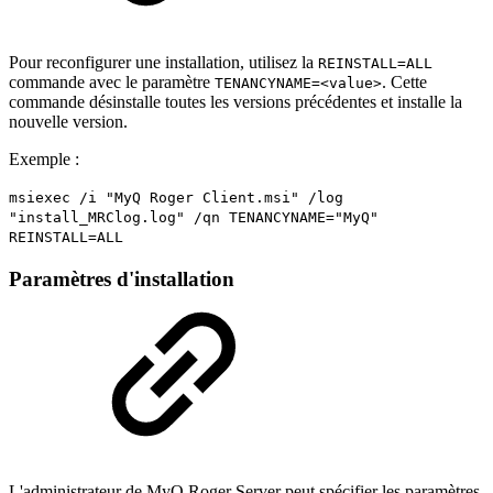
Pour reconfigurer une installation, utilisez la
REINSTALL=ALL
commande avec le paramètre
. Cette
TENANCYNAME=<value>
commande désinstalle toutes les versions précédentes et installe la
nouvelle version.
Exemple :
msiexec /i "MyQ Roger Client.msi" /log
"install_MRClog.log" /qn TENANCYNAME="MyQ"
REINSTALL=ALL
Paramètres d'installation
L'administrateur de MyQ Roger Server peut spécifier les paramètres