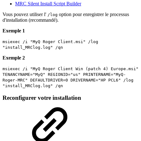
MRC Silent Install Script Builder
Vous pouvez utiliser l'
option pour enregistrer le processus
/log
d'installation (recommandé).
Exemple 1
msiexec /i "MyQ Roger Client.msi" /log
"install_MRClog.log" /qn
Exemple 2
msiexec /i "MyQ Roger Client Win (patch 4) Europe.msi"
TENANCYNAME="MyQ" REGIONID="us" PRINTERNAME="MyQ-
Roger-MRC" DEFAULTDRIVER=0 DRIVERNAME="HP PCL6" /log
"install_MRClog.log" /qn
Reconfigurer votre installation