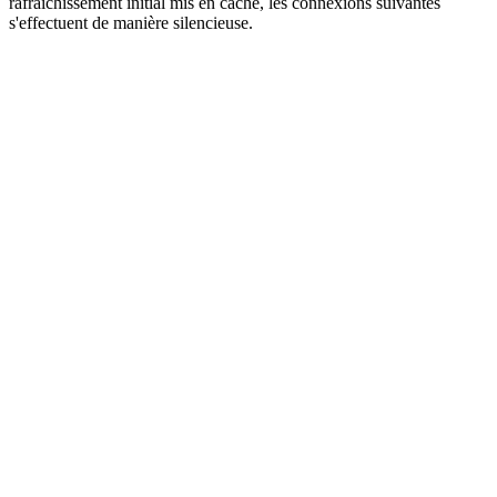
rafraîchissement initial mis en cache, les connexions suivantes
s'effectuent de manière silencieuse.