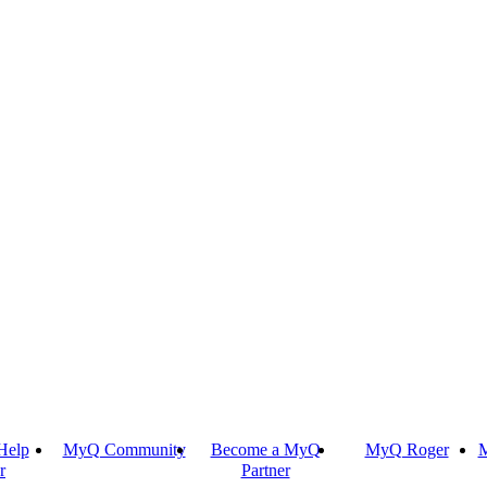
Help
MyQ Community
Become a MyQ
MyQ Roger
M
r
Partner