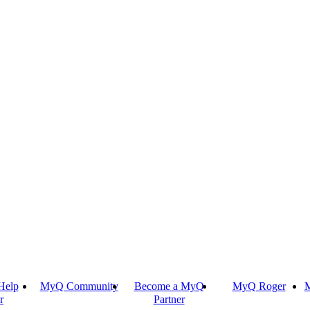
Help
MyQ Community
Become a MyQ
MyQ Roger
M
r
Partner