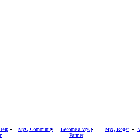
Help
MyQ Community
Become a MyQ
MyQ Roger
M
r
Partner