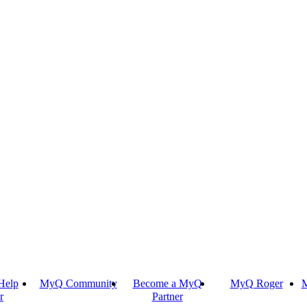
Help
MyQ Community
Become a MyQ
MyQ Roger
M
r
Partner