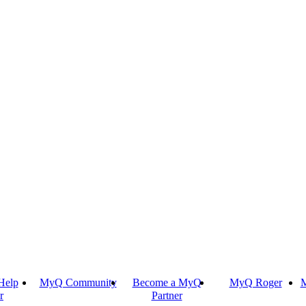
Help
MyQ Community
Become a MyQ
MyQ Roger
M
r
Partner