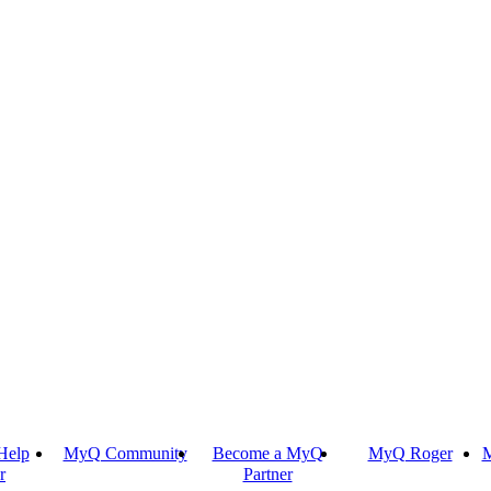
Help
MyQ Community
Become a MyQ
MyQ Roger
M
r
Partner