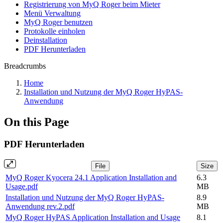
Registrierung von MyQ Roger beim Mieter
Menü Verwaltung
MyQ Roger benutzen
Protokolle einholen
Deinstallation
PDF Herunterladen
Breadcrumbs
Home
Installation und Nutzung der MyQ Roger HyPAS-
Anwendung
On this Page
PDF Herunterladen
File
Size
MyQ Roger Kyocera 24.1 Application Installation and
6.3
Usage.pdf
MB
Installation und Nutzung der MyQ Roger HyPAS-
8.9
Anwendung rev.2.pdf
MB
MyQ Roger HyPAS Application Installation and Usage
8.1