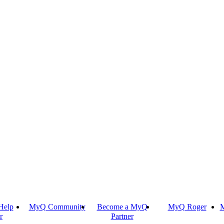
Help
MyQ Community
Become a MyQ
MyQ Roger
M
r
Partner