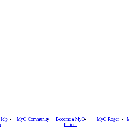
Help
MyQ Community
Become a MyQ
MyQ Roger
M
r
Partner