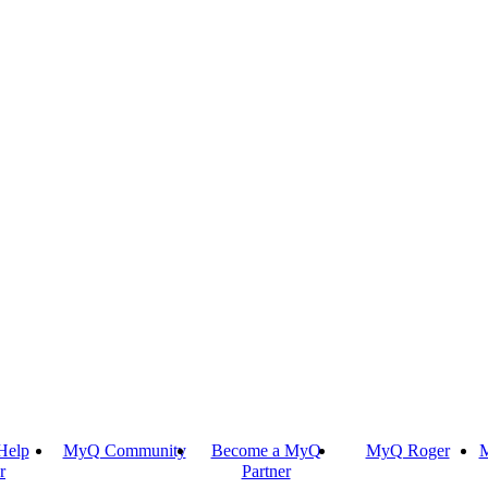
Help
MyQ Community
Become a MyQ
MyQ Roger
M
r
Partner