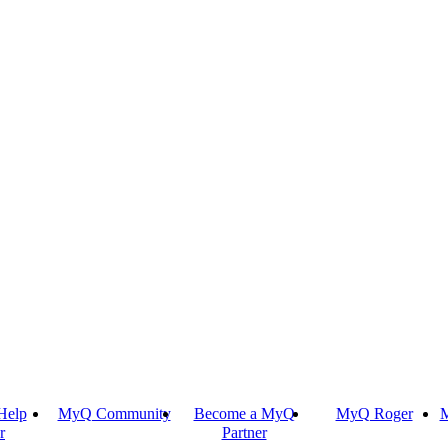
Help
MyQ Community
Become a MyQ
MyQ Roger
M
r
Partner