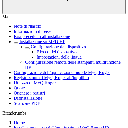
Main
Note di rilascio
Informazioni di base
Fasi precedenti all’installazione
Installazione su MFD HP
Configurazione del dispositivo
Blocco del dispositivo
Impostazioni della lingua
Configurazione remota delle stampanti multifunzione
HP
Configurazione dell’applicazione mobile MyQ Roger
Registrazione di MyQ Roger all’inquilino
Utilizzo di MyQ Roger
Quote
Ottenere i registri
Disinstallazione
Scaricare PDF
Breadcrumbs
Home
Installazione e uso dell’applicazione MyQ Roger HP