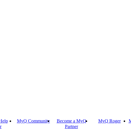
Help
MyQ Community
Become a MyQ
MyQ Roger
M
r
Partner