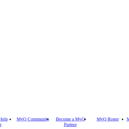
Help
MyQ Community
Become a MyQ
MyQ Roger
M
r
Partner