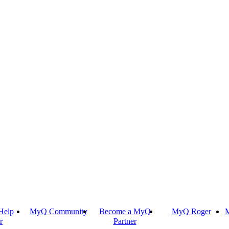
Help
MyQ Community
Become a MyQ
MyQ Roger
M
r
Partner