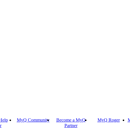
Help
MyQ Community
Become a MyQ
MyQ Roger
M
r
Partner