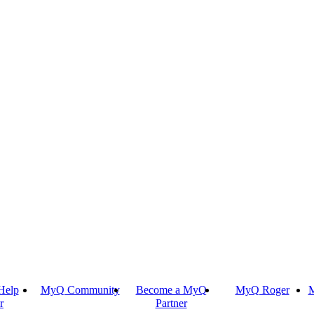
Help
MyQ Community
Become a MyQ
MyQ Roger
M
r
Partner