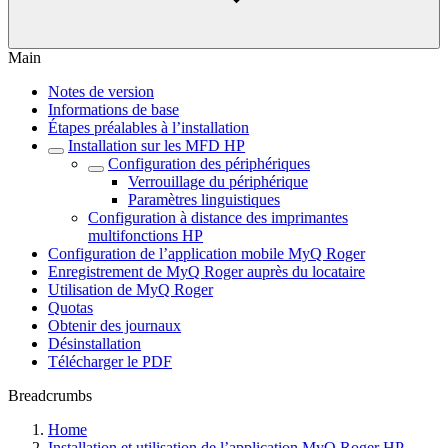
Main
Notes de version
Informations de base
Étapes préalables à l’installation
Installation sur les MFD HP
Configuration des périphériques
Verrouillage du périphérique
Paramètres linguistiques
Configuration à distance des imprimantes
multifonctions HP
Configuration de l’application mobile MyQ Roger
Enregistrement de MyQ Roger auprès du locataire
Utilisation de MyQ Roger
Quotas
Obtenir des journaux
Désinstallation
Télécharger le PDF
Breadcrumbs
Home
Installation et utilisation de l’application MyQ Roger HP