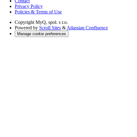
Contact
Privacy Policy
Policies & Terms of Use
Copyright
MyQ, spol. s r.o.
Powered by
Scroll Sites
&
Atlassian Confluence
Manage cookie preferences