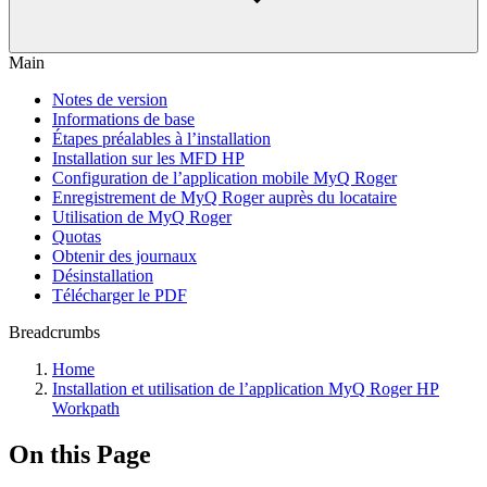
Main
Notes de version
Informations de base
Étapes préalables à l’installation
Installation sur les MFD HP
Configuration de l’application mobile MyQ Roger
Enregistrement de MyQ Roger auprès du locataire
Utilisation de MyQ Roger
Quotas
Obtenir des journaux
Désinstallation
Télécharger le PDF
Breadcrumbs
Home
Installation et utilisation de l’application MyQ Roger HP
Workpath
On this Page