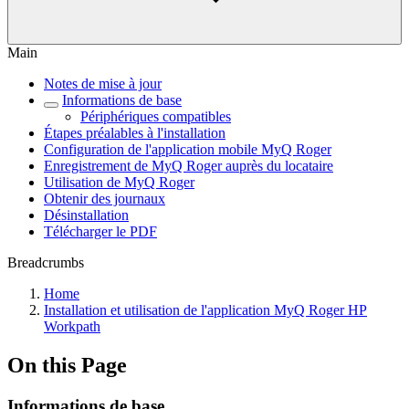
Main
Notes de mise à jour
Informations de base
Périphériques compatibles
Étapes préalables à l'installation
Configuration de l'application mobile MyQ Roger
Enregistrement de MyQ Roger auprès du locataire
Utilisation de MyQ Roger
Obtenir des journaux
Désinstallation
Télécharger le PDF
Breadcrumbs
Home
Installation et utilisation de l'application MyQ Roger HP
Workpath
On this Page
Informations de base