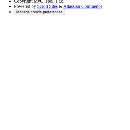
Copyright
MyQ, spol. s r.o.
Powered by
Scroll Sites
&
Atlassian Confluence
Manage cookie preferences