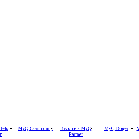
Help
MyQ Community
Become a MyQ
MyQ Roger
M
r
Partner