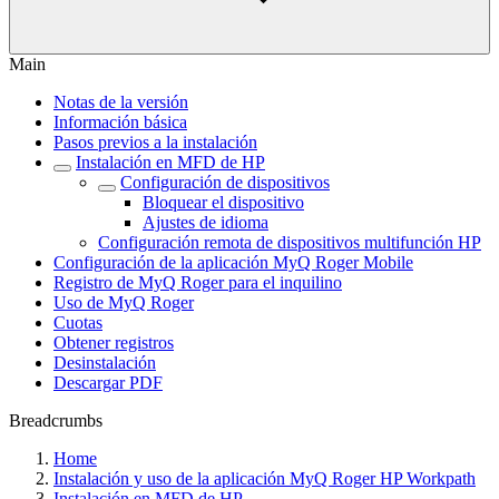
Main
Notas de la versión
Información básica
Pasos previos a la instalación
Instalación en MFD de HP
Configuración de dispositivos
Bloquear el dispositivo
Ajustes de idioma
Configuración remota de dispositivos multifunción HP
Configuración de la aplicación MyQ Roger Mobile
Registro de MyQ Roger para el inquilino
Uso de MyQ Roger
Cuotas
Obtener registros
Desinstalación
Descargar PDF
Breadcrumbs
Home
Instalación y uso de la aplicación MyQ Roger HP Workpath
Instalación en MFD de HP