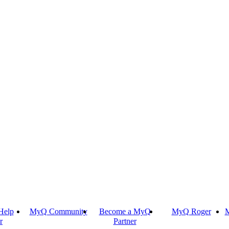
Help
MyQ Community
Become a MyQ
MyQ Roger
M
r
Partner