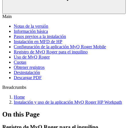
Main
Notas de la versión
Información básica
Pasos previos a la instalación
Instalación en MFD de HP
Configuración de la aplicación MyQ Roger Mobile
Registro de MyQ Roger para el inquilino
Uso de MyQ Roger
Cuotas
Obtener registros
Desinstalación
Descargar PDF
Breadcrumbs
Home
Instalación y uso de la aplicación MyQ Roger HP Workpath
On this Page
Registro de MyQ Roger para el inquilino