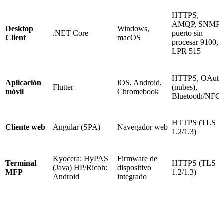
HTTPS,
AMQP, SNMP,
Desktop
Windows,
.NET Core
puerto sin
Client
macOS
procesar 9100,
LPR 515
HTTPS, OAuth
Aplicación
iOS, Android,
Flutter
(nubes),
móvil
Chromebook
Bluetooth/NFC
HTTPS (TLS
Cliente web
Angular (SPA)
Navegador web
1.2/1.3)
Kyocera: HyPAS
Firmware de
Terminal
HTTPS (TLS
(Java) HP/Ricoh:
dispositivo
MFP
1.2/1.3)
Android
integrado