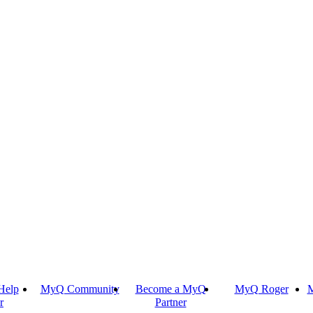
Help
MyQ Community
Become a MyQ
MyQ Roger
M
r
Partner