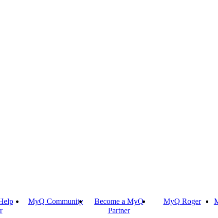
Help
MyQ Community
Become a MyQ
MyQ Roger
M
r
Partner