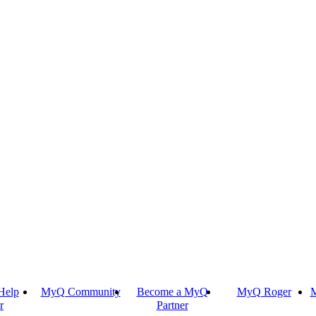
Help
MyQ Community
Become a MyQ
MyQ Roger
M
r
Partner