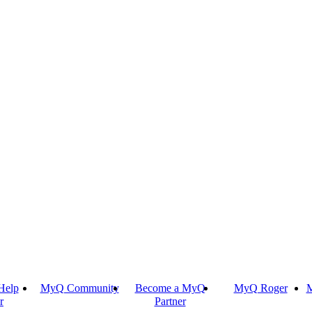
Help
MyQ Community
Become a MyQ
MyQ Roger
M
r
Partner