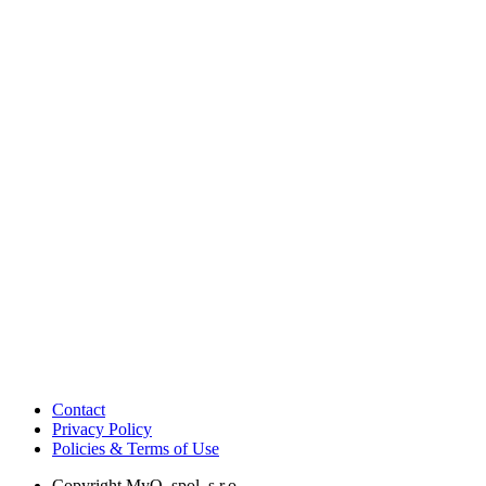
Contact
Privacy Policy
Policies & Terms of Use
Copyright
MyQ, spol. s r.o.