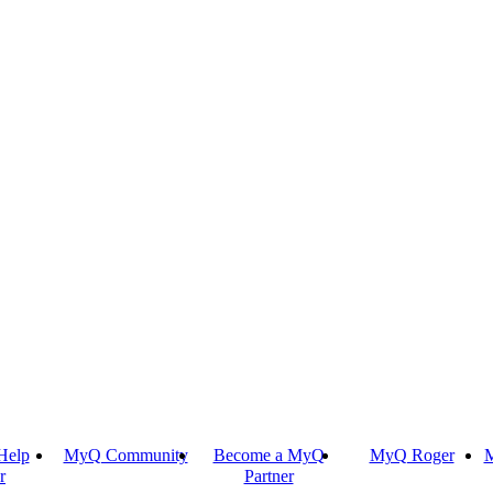
Help
MyQ Community
Become a MyQ
MyQ Roger
M
r
Partner