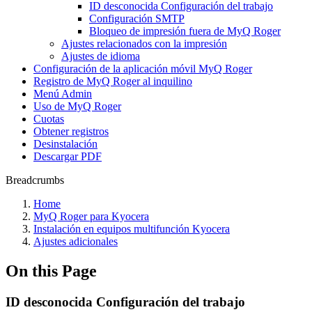
ID desconocida Configuración del trabajo
Configuración SMTP
Bloqueo de impresión fuera de MyQ Roger
Ajustes relacionados con la impresión
Ajustes de idioma
Configuración de la aplicación móvil MyQ Roger
Registro de MyQ Roger al inquilino
Menú Admin
Uso de MyQ Roger
Cuotas
Obtener registros
Desinstalación
Descargar PDF
Breadcrumbs
Home
MyQ Roger para Kyocera
Instalación en equipos multifunción Kyocera
Ajustes adicionales
On this Page
ID desconocida Configuración del trabajo