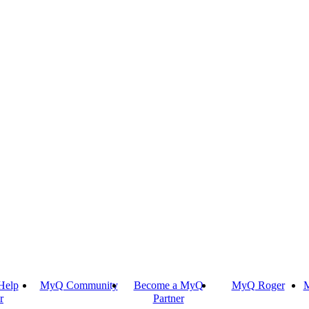
Help
MyQ Community
Become a MyQ
MyQ Roger
M
r
Partner