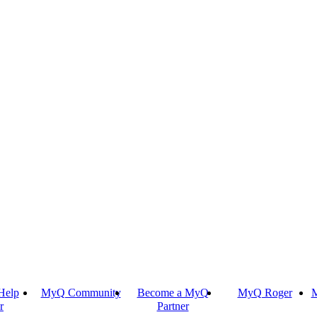
Help
MyQ Community
Become a MyQ
MyQ Roger
M
r
Partner