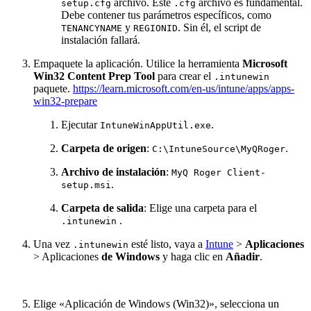
archivo. Este
archivo es fundamental.
setup.cfg
.cfg
Debe contener tus parámetros específicos, como
y
. Sin él, el script de
TENANCYNAME
REGIONID
instalación fallará.
Empaquete la aplicación. Utilice la herramienta
Microsoft
Win32 Content Prep Tool
para crear el
.intunewin
paquete.
https://learn.microsoft.com/en-us/intune/apps/apps-
win32-prepare
Ejecutar
.
IntuneWinAppUtil.exe
Carpeta de origen
:
.
C:\IntuneSource\MyQRoger
Archivo de instalación
:
MyQ Roger Client-
.
setup.msi
Carpeta de salida
: Elige una carpeta para el
.
.intunewin
Una vez
esté listo, vaya a
Intune
>
Aplicaciones
.intunewin
> Aplicaciones
de Windows
y haga clic en
Añadir
.
Elige «Aplicación de Windows (Win32)», selecciona un