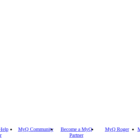
Help
MyQ Community
Become a MyQ
MyQ Roger
M
r
Partner