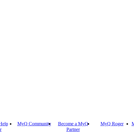
Help
MyQ Community
Become a MyQ
MyQ Roger
M
r
Partner