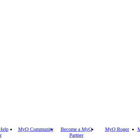
Help
MyQ Community
Become a MyQ
MyQ Roger
M
r
Partner