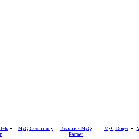
Help
MyQ Community
Become a MyQ
MyQ Roger
M
r
Partner