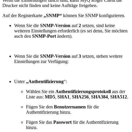
Wenn die Einstellungen falsch sind, kann MyQ Roger Client die
Drucker nicht finden und keine Aufträge freigeben.
Auf der Registerkarte
„SNMP“
können Sie SNMP konfigurieren.
Wenn Sie die
SNMP-Version
auf
2
setzen, sind keine
weiteren Einstellungen erforderlich (es sei denn, Sie möchten
auch den
SNMP-Port
ändern).
Wenn Sie die
SNMP-Version
auf
3
setzen, stehen weitere
Einstellungen zur Verfügung:
Unter
„Authentifizierung
“:
Wählen Sie ein
Authentifizierungsprotokoll
aus der
Liste aus:
MD5
,
SHA1
,
SHA256
,
SHA384
,
SHA512
.
Fügen Sie den
Benutzernamen
für die
Authentifizierung hinzu.
Fügen Sie das
Passwort
für die Authentifizierung
hinzu.