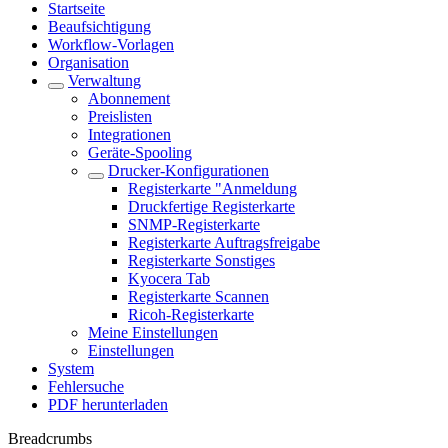
Startseite
Beaufsichtigung
Workflow-Vorlagen
Organisation
Verwaltung
Abonnement
Preislisten
Integrationen
Geräte-Spooling
Drucker-Konfigurationen
Registerkarte "Anmeldung
Druckfertige Registerkarte
SNMP-Registerkarte
Registerkarte Auftragsfreigabe
Registerkarte Sonstiges
Kyocera Tab
Registerkarte Scannen
Ricoh-Registerkarte
Meine Einstellungen
Einstellungen
System
Fehlersuche
PDF herunterladen
Breadcrumbs