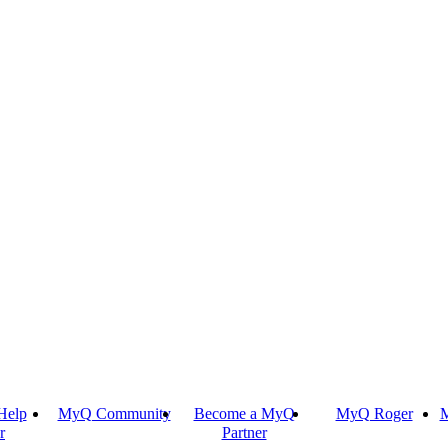
Help
MyQ Community
Become a MyQ
MyQ Roger
M
r
Partner