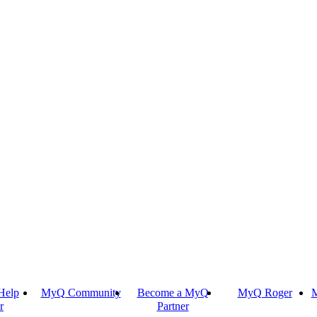
Help
MyQ Community
Become a MyQ
MyQ Roger
M
r
Partner