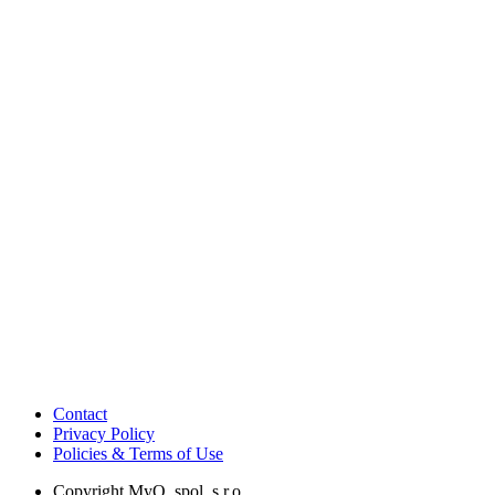
Contact
Privacy Policy
Policies & Terms of Use
Copyright
MyQ, spol. s r.o.