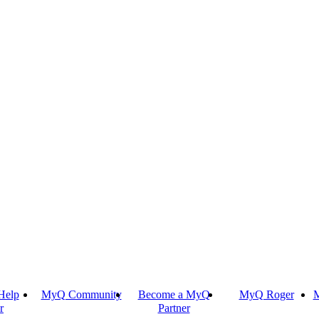
Help
MyQ Community
Become a MyQ
MyQ Roger
M
r
Partner