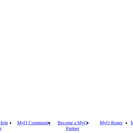
Help
MyQ Community
Become a MyQ
MyQ Roger
M
r
Partner