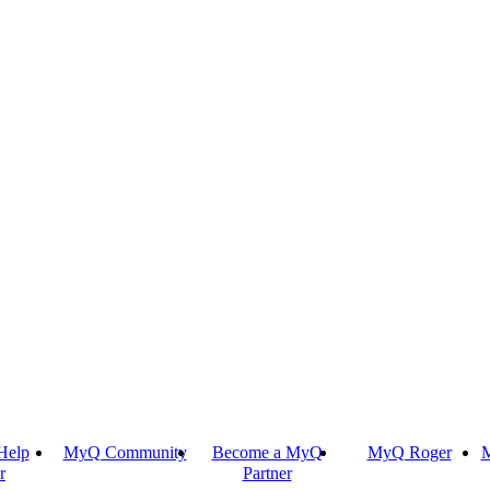
Help
MyQ Community
Become a MyQ
MyQ Roger
M
r
Partner