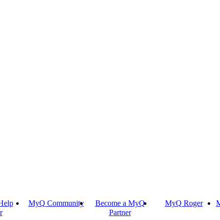
Help
MyQ Community
Become a MyQ
MyQ Roger
M
r
Partner