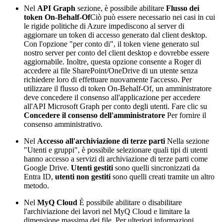
Nel
API Graph
sezione, è possibile abilitare
Flusso dei
token On-Behalf-Of
Ciò può essere necessario nei casi in cui
le rigide politiche di Azure impediscono al server di
aggiornare un token di accesso generato dal client desktop.
Con l'opzione "per conto di", il token viene generato sul
nostro server per conto del client desktop e dovrebbe essere
aggiornabile. Inoltre, questa opzione consente a Roger di
accedere ai file SharePoint/OneDrive di un utente senza
richiedere loro di effettuare nuovamente l'accesso. Per
utilizzare il flusso di token On-Behalf-Of, un amministratore
deve concedere il consenso all'applicazione per accedere
all'API Microsoft Graph per conto degli utenti. Fare clic su
Concedere il consenso dell'amministratore
Per fornire il
consenso amministrativo.
Nel
Accesso all'archiviazione di terze parti
Nella sezione
"Utenti e gruppi", è possibile selezionare quali tipi di utenti
hanno accesso a servizi di archiviazione di terze parti come
Google Drive.
Utenti gestiti
sono quelli sincronizzati da
Entra ID,
utenti non gestiti
sono quelli creati tramite un altro
metodo.
Nel
MyQ Cloud
È possibile abilitare o disabilitare
l'archiviazione dei lavori nel MyQ Cloud e limitare la
dimensione massima dei file. Per ulteriori informazioni,