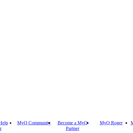
Help
MyQ Community
Become a MyQ
MyQ Roger
M
r
Partner