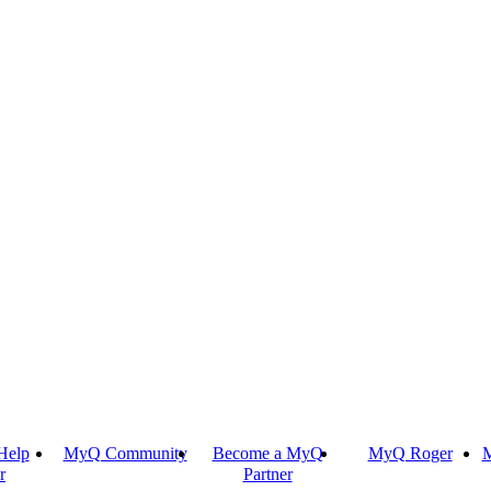
Help
MyQ Community
Become a MyQ
MyQ Roger
M
r
Partner