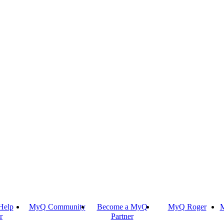
Help
MyQ Community
Become a MyQ
MyQ Roger
M
r
Partner