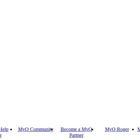
Help
MyQ Community
Become a MyQ
MyQ Roger
M
r
Partner