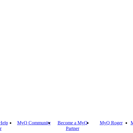
Help
MyQ Community
Become a MyQ
MyQ Roger
M
r
Partner